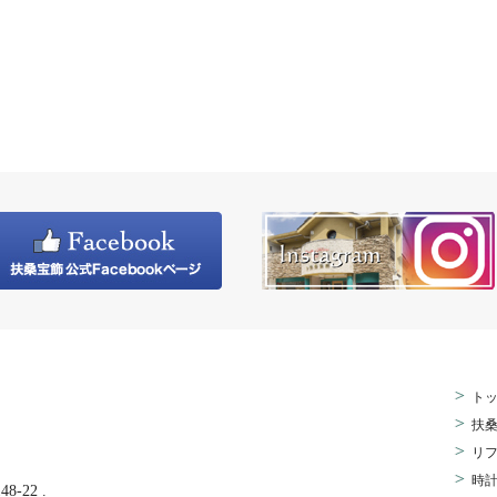
>
ト
>
扶
>
リ
>
時
-22 .