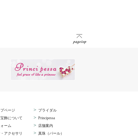
>
ップページ
ブライダル
>
桑宝飾について
Principessa
>
フォーム
店舗案内
>
計・アクセサリ
真珠（パール）