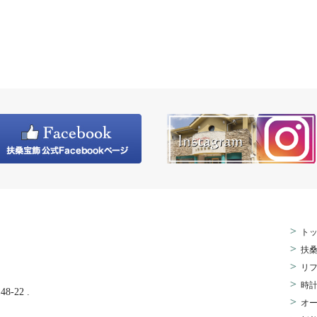
>
ト
>
扶
>
リ
>
時
-22 .
>
オ