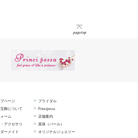
>
ップページ
ブライダル
>
桑宝飾について
Principessa
>
フォーム
店舗案内
>
計・アクセサリ
真珠（パール）
>
ーダーメイド
オリジナルジュエリー