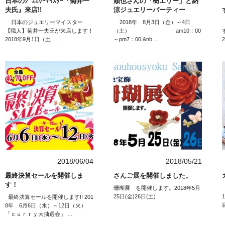
日本のｼﾞｭｴﾘｰﾏｲｽﾀｰ『菊井一
順也さんの「樹エリー」と納
夫氏』来店!!
涼ジュエリーパーティー
日本のジュエリーマイスター
2018年 8月3日（金）～4日
【職人】菊井一夫氏が来店します！
（土） am10：00
2018年9月1日（土 …
～pm7：00 &nb …
2018/06/04
2018/05/21
最終決算セールを開催しま
さんご展を開催しました。
す！
珊瑚展 を開催します。2018年5月
25日(金)26日(土)
最終決算セールを開催します!! 201
8年 6月6日（水）～12日（火）
「ｃｕｒｒｙ大抽選会」 …