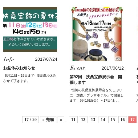
2017/07/24
お盆休みお知らせ
2017/06/12
8月11日～15日まで 5日間お休み
第92回 扶桑宝飾展示会 開
させて頂きます。
催します
恒例の扶桑宝飾展示会を久しぶり
に「加古川プラザホテル」で開催し
ます！6月16日(金）～17日(土 …
17 / 20
« 先頭
«
...
11
12
13
14
15
16
17