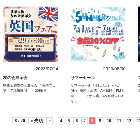
2023/07/24
2023/06/30
友の会展示会
サマーセール
扶桑宝飾友の会展示会 「英国フェ
サマーセール 7月1日(土）～7日
ア」 7月29日(土）～30日(日）
(金） 場所：本店 AM10時～PM６
…
時 イオン店 AM10時～PM
８ …
8 / 20
« 先頭
«
...
4
5
6
7
8
9
10
11
12
1