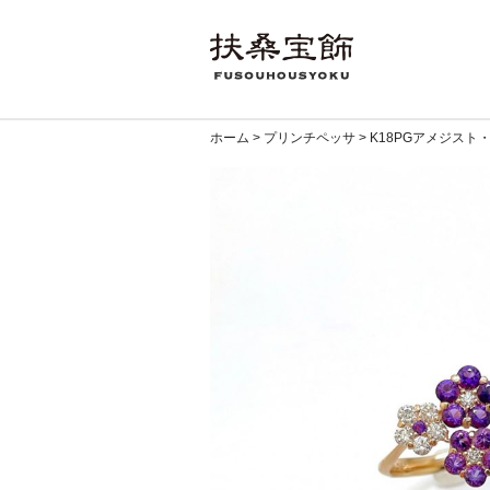
ホーム
>
プリンチペッサ
>
K18PGアメジスト