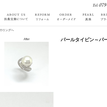
のリングへ
パールタイピン～パ
After