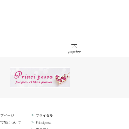
>
ップページ
ブライダル
>
桑宝飾について
Principessa