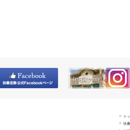
>
ト
>
扶